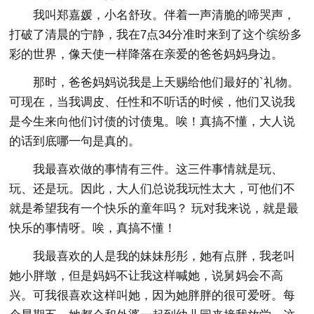
我叫郑嘉媛，小名舒玫。伴着一声清脆的啼哭声，
打破了清晨的宁静，我在7点34分准时来到了这个缤纷多
彩的世界，像天使一样降落在亲爱的爸爸妈妈身边。
那时，爸爸妈妈说我是上天赐给他们最好的`礼物。
可现在，当我调皮、任性和不听话的时候，他们又说我
是今生来向他们讨债的讨债鬼。唉！真搞不懂，大人说
的话到底哪一句是真的。
我最喜欢做的事情有三件。这三件事情就是玩、
玩、还是玩。因此，大人们总说我玩性太大，可他们不
就是希望我有一个快乐的童年吗？ 玩对我来说，就是最
快乐的事情呀。唉，真搞不懂！
我最喜欢的人是我的妹妹彤彤，她有点胖，我老叫
她小胖墩，但是妈妈不让我这样喊她，说舅妈会不高
兴。可我很喜欢这样叫她，因为她胖胖的很可爱呀。每