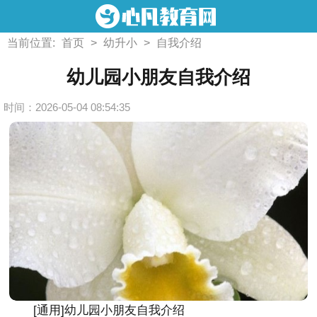
当前位置:
首页
>
幼升小
>
自我介绍
幼儿园小朋友自我介绍
时间：2026-05-04 08:54:35
[通用]幼儿园小朋友自我介绍