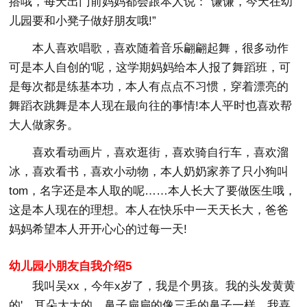
搭哦，每天出门前妈妈都会跟本人说：“谦谦，今天在幼
儿园要和小凳子做好朋友哦!”
本人喜欢唱歌，喜欢随着音乐翩翩起舞，很多动作
可是本人自创的'呢，这学期妈妈给本人报了舞蹈班，可
是每次都是练基本功，本人有点点不习惯，穿着漂亮的
舞蹈衣跳舞是本人现在最向往的事情!本人平时也喜欢帮
大人做家务。
喜欢看动画片，喜欢逛街，喜欢骑自行车，喜欢溜
冰，喜欢看书，喜欢小动物，本人奶奶家养了只小狗叫
tom，名字还是本人取的呢……本人长大了要做医生哦，
这是本人现在的理想。本人在快乐中一天天长大，爸爸
妈妈希望本人开开心心的过每一天!
幼儿园小朋友自我介绍5
我叫吴xx，今年x岁了，我是个男孩。我的头发黄黄
的'，耳朵大大的，鼻子扁扁的像三毛的鼻子一样。我喜