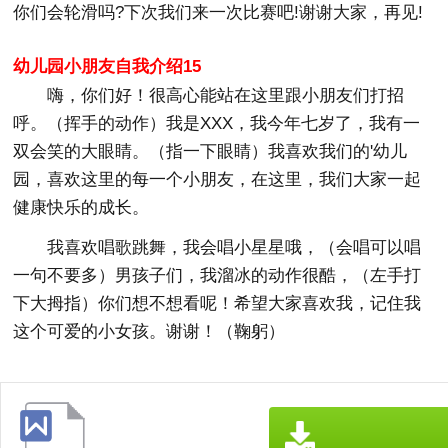
你们会轮滑吗?下次我们来一次比赛吧!谢谢大家，再见!
幼儿园小朋友自我介绍15
嗨，你们好！很高心能站在这里跟小朋友们打招
呼。（挥手的动作）我是XXX，我今年七岁了，我有一
双会笑的大眼睛。（指一下眼睛）我喜欢我们的'幼儿
园，喜欢这里的每一个小朋友，在这里，我们大家一起
健康快乐的成长。
我喜欢唱歌跳舞，我会唱小星星哦，（会唱可以唱
一句不要多）男孩子们，我溜冰的动作很酷，（左手打
下大拇指）你们想不想看呢！希望大家喜欢我，记住我
这个可爱的小女孩。谢谢！（鞠躬）