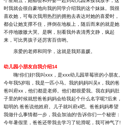
个星期五，她都会和外婆一起到幼儿园来接我放学，这
时我就会很自豪地向我的同学介绍我的这个妹妹。我很
喜欢她，可每次我用热烈的拥抱去表达对她的喜爱时，
都会让她支撑不住，摔倒在地板上，随后而来的就是她
不停地嗷嗷大哭。是啊，别看我外表清秀文静，疯起
来，可比男孩子还厉害百倍哟。
亲爱的老师和同学，这就是我郑嘉媛。
幼儿园小朋友自我介绍14
嗨!你们好!我叫xxx，是xxx幼儿园草莓班的小朋友。
今年我5岁啦，我是一匹小马。我的妈妈叫吴x，我的爸
爸叫府xx，他们都是老师。他们都很爱我。我在妈妈肚
子里的时候就想爸爸妈妈会给我起个什么名字呢?后来，
聪明的.爸爸说他姓府。儿子就叫府x吧。爸爸妈妈希望
我做什么事情都一步，我会加油的!告诉你们一个秘密：
今年暑假里，爸爸还带我去学习了轮滑呢，我可神气了!