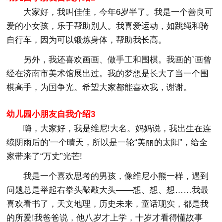
大家好，我叫佳佳，今年6岁半了。我是一个善良可
爱的小女孩，乐于帮助别人。我喜爱运动，如跳绳和骑
自行车，因为可以锻炼身体，帮助我长高。
另外，我还喜欢画画、做手工和围棋。我画的`画曾
经在济南市美术馆展出过。我的梦想是长大了当一个围
棋高手，为国争光。希望大家都能喜欢我，谢谢。
幼儿园小朋友自我介绍3
嗨，大家好，我是维尼!大名。妈妈说，我出生在连
续阴雨后的'一个晴天，所以是一轮“美丽的太阳”，给全
家带来了“万丈”光芒!
我是一个喜欢思考的男孩，像维尼小熊一样，遇到
问题总是举起右拳头敲敲大头——想、想、想……我最
喜欢看书了，天文地理，历史未来，童话现实，都是我
的所爱!我爸爸说，他八岁才上学，十岁才看得懂故事