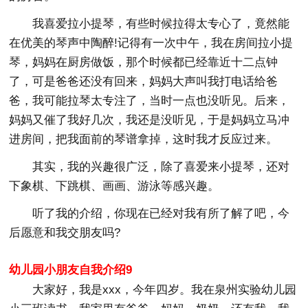
我喜爱拉小提琴，有些时候拉得太专心了，竟然能
在优美的琴声中陶醉!记得有一次中午，我在房间拉小提
琴，妈妈在厨房做饭，那个时候都已经靠近十二点钟
了，可是爸爸还没有回来，妈妈大声叫我打电话给爸
爸，我可能拉琴太专注了，当时一点也没听见。后来，
妈妈又催了我好几次，我还是没听见，于是妈妈立马冲
进房间，把我面前的琴谱拿掉，这时我才反应过来。
其实，我的兴趣很广泛，除了喜爱来小提琴，还对
下象棋、下跳棋、画画、游泳等感兴趣。
听了我的介绍，你现在已经对我有所了解了吧，今
后愿意和我交朋友吗?
幼儿园小朋友自我介绍9
大家好，我是xxx，今年四岁。我在泉州实验幼儿园