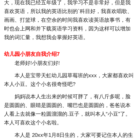
大，现在我已经五年级了，我学习不是非常好，但是我
喜欢英语，所以我的英语比别的`科目好，我喜欢唱歌、
画画、打篮球，在空余的时间我喜欢读英语故事书，有
时也会上网和并下载英语学习资料，因为这样可以增加
我的词汇量，我想我会掌握好英语。
幼儿园小朋友自我介绍7
老师好!小朋友们好!
本人是宝带天虹幼儿园草莓班的xxx，大家都喜欢叫
本人小豆。这个小名很奇怪吧?
妈妈说本人生出来的时候可胖了，有八斤多呢，脸
是圆圆的、眼睛是圆圆的、嘴巴也是圆圆的，爸爸说本
人看上去就像一粒圆溜溜的.豆子，就叫本人“小豆”了。
本人可喜欢这个小名啦。
本人是 20xx年1月8日生的，大家可要记住本人的生