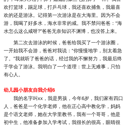
欢打篮球，踢足球，打乒乓球，我还喜欢捕鱼，我最喜
欢的还是游泳。记得第一次游泳是在大海里。因为不会
游，我喝了好多水，海水非常的咸。我不禁问爸爸：“海
水怎么这么咸呀?”爸爸无奈知识不渊博，也没答上来。
第二次去游泳的时候，爸爸给我买了一个游泳圈，
一开始我不会游，爸爸对我说：“你慢慢地学，别太着急
了。”我就听了爸爸的话，经过我的不懈努力，我最后终
于学会了游泳。我明白了一个道理：世上无难事，只怕
有心人。
幼儿园小朋友自我介绍6
我的名字叫xx，我是男孩，今年6岁，我们家有四口
人，爸爸是一个化学老师，他在正心高中教化学，妈妈
是个语文老师，她在大学里教书，我有一个哥哥，他是
初中生，他准备参加入学考试，我很长的很高，眼睛很