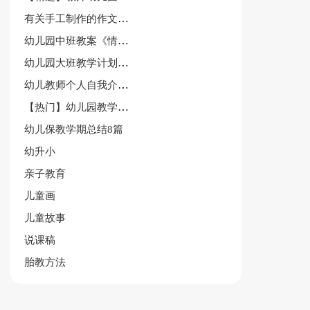
有关手工制作的作文300字汇总八篇
幼儿园中班教案《情绪王国》含反思
幼儿园大班教学计划汇编7篇
幼儿教师个人自我介绍(14篇)
【热门】幼儿园教学总结
幼儿保教学期总结8篇
幼升小
亲子教育
儿童画
儿童故事
说课稿
胎教方法