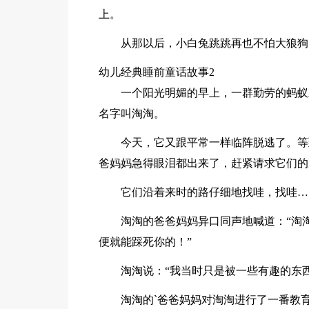
上。
从那以后，小白兔跳跳再也不怕大狼狗
幼儿经典睡前童话故事2
一个阳光明媚的早上，一群勤劳的蚂蚁
名字叫淘淘。
今天，它又跟平常一样临阵脱逃了。等
爸妈妈急得眼泪都出来了，赶紧请求它们的
它们沿着来时的路仔细地找哇，找哇…
淘淘的爸爸妈妈异口同声地喊道：“淘
便就能踩死你的！”
淘淘说：“我当时只是被一些有趣的东
淘淘的`爸爸妈妈对淘淘进行了一番教