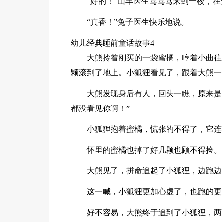
“好的！”山羊医生笃笃笃来到一楼，在
“真香！”兔子医生快乐地说。
幼儿经典睡前童话故事4
大熊拎着刚买的一袋蜜橘，哼着小曲往
颗滚到了地上。小狐狸看见了，跟着大熊一
大熊发现身后有人，回头一瞧，原来是
都没看见你啊！”
小狐狸抱着蜜橘，慌张的不得了，它连
怀里的蜜橘也掉了好几颗也顾不得捡。
大熊见了，拼命追起了小狐狸，边跑边
这一喊，小狐狸更加心虚了，也跑的更
好不容易，大熊终于追到了小狐狸，两