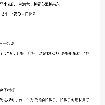
只小老鼠非常满意，越看心里越高兴。
来：“祝你生日快乐...”
。
老三一起说。
了：“喔，真好！真好！这是我吃过的最好的蛋糕！”妈
鼻子树呀。
为这棵树，有一个光溜溜的长鼻子。长鼻子树用长鼻子