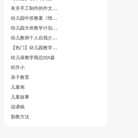
有关手工制作的作文300字汇总八篇
幼儿园中班教案《情绪王国》含反思
幼儿园大班教学计划汇编7篇
幼儿教师个人自我介绍(14篇)
【热门】幼儿园教学总结
幼儿保教学期总结8篇
幼升小
亲子教育
儿童画
儿童故事
说课稿
胎教方法