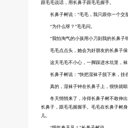
跟毛毛说话，用长鼻子跟毛毛握手。
长鼻子树说：“毛毛，我只跟你一个交
“为什么呀？”毛毛问。
“我怕淘气的小孩用小刀刻我的长鼻子
毛毛点点头，她会为好朋友的长鼻子保
这天毛毛不小心，一脚踩进水坑里，袜
长鼻子树说：“快把湿袜子脱下来，挂
真的，湿袜子钟在长鼻子上，很快就晾
冬天悄悄来了，冷得长鼻子树不敢伸出
长鼻子，跟毛毛握握手。毛毛在长鼻子树身
儿。
“明年春天见！”长鼻子树说。