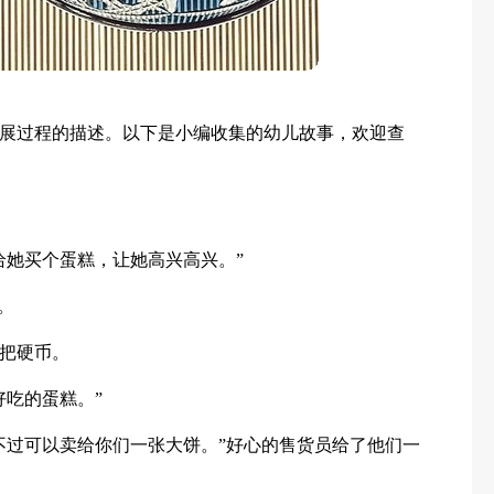
展过程的描述。以下是小编收集的幼儿故事，欢迎查
给她买个蛋糕，让她高兴高兴。”
。
把硬币。
好吃的蛋糕。”
不过可以卖给你们一张大饼。”好心的售货员给了他们一