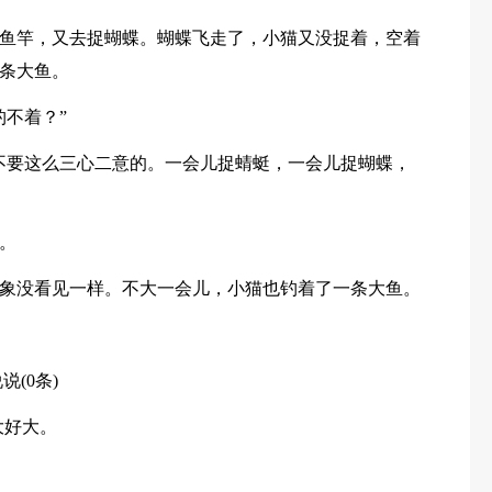
鱼竿，又去捉蝴蝶。蝴蝶飞走了，小猫又没捉着，空着
条大鱼。
钓不着？”
不要这么三心二意的。一会儿捉蜻蜓，一会儿捉蝴蝶，
。
象没看见一样。不大一会儿，小猫也钓着了一条大鱼。
说(0条)
大好大。