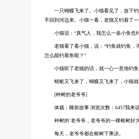
一只蝴蝶飞来了。小猫看见了，放下钓
手回到河边来。小猫一看，老猫又钓着了一
小猫说：“真气人，我怎么一条小鱼也
老猫看了看小猫，说：“钓鱼就钓鱼，
怎么能钓着鱼呢？”
小猫听了老猫的话，就一心一意地钓鱼
蜻蜓又飞来了，蝴蝶又飞来了，小猫就
[种树的老爷爷]
体裁：睡前故事 浏览次数：6457我来说
种树的`老爷爷，老爷爷的一棵榕树好
每天，老爷爷都在榕树下乘凉。