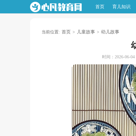
首页
育儿知识
首页
儿童故事
幼儿故事
当前位置:
>
>
时间：2026-06-04 1