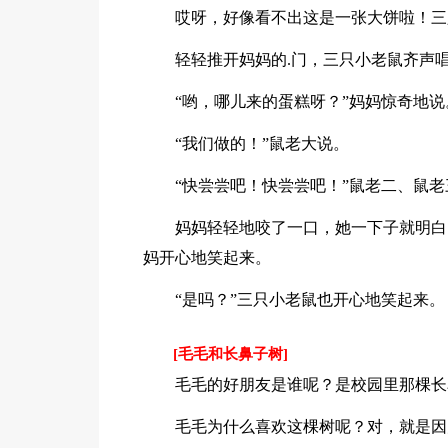
哎呀，好像看不出这是一张大饼啦！三
轻轻推开妈妈的.门，三只小老鼠齐声唱起
“哟，哪儿来的蛋糕呀？”妈妈惊奇地说
“我们做的！”鼠老大说。
“快尝尝吧！快尝尝吧！”鼠老二、鼠
妈妈轻轻地咬了一口，她一下子就明白
妈开心地笑起来。
“是吗？”三只小老鼠也开心地笑起来。
[毛毛和长鼻子树]
毛毛的好朋友是谁呢？是校园里那棵长
毛毛为什么喜欢这棵树呢？对，就是因