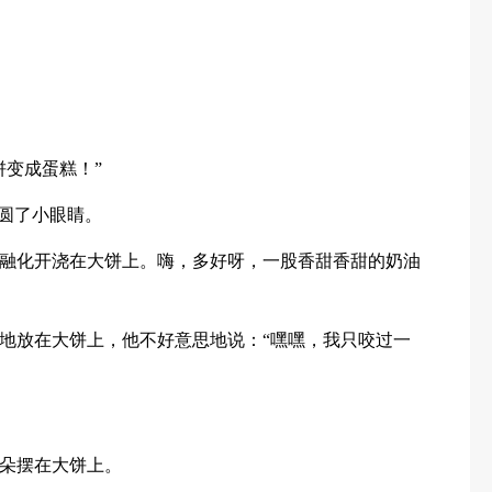
饼变成蛋糕！”
瞪圆了小眼睛。
融化开浇在大饼上。嗨，多好呀，一股香甜香甜的奶油
地放在大饼上，他不好意思地说：“嘿嘿，我只咬过一
朵摆在大饼上。