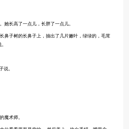
。她长高了一点儿，长胖了一点儿。
长鼻子树的长鼻子上，抽出了几片嫩叶，绿绿的，毛茸
说。
子说。
的魔术师。