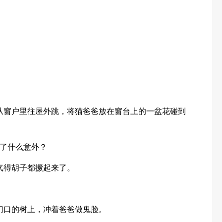
从窗户里往屋外跳，将猫爸爸放在窗台上的一盆花碰到
了什么意外？
气得胡子都撅起来了。
门口的树上，冲着爸爸做鬼脸。