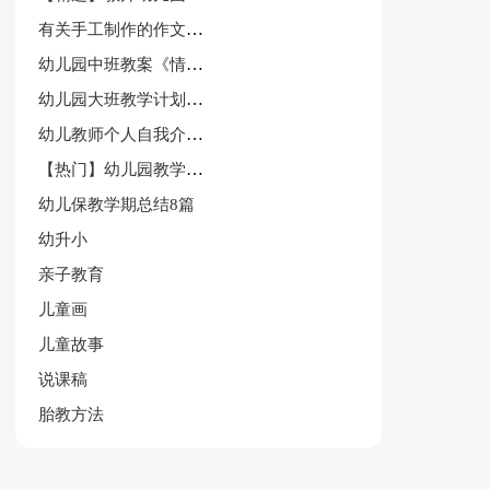
有关手工制作的作文300字汇总八篇
幼儿园中班教案《情绪王国》含反思
幼儿园大班教学计划汇编7篇
幼儿教师个人自我介绍(14篇)
【热门】幼儿园教学总结
幼儿保教学期总结8篇
幼升小
亲子教育
儿童画
儿童故事
说课稿
胎教方法